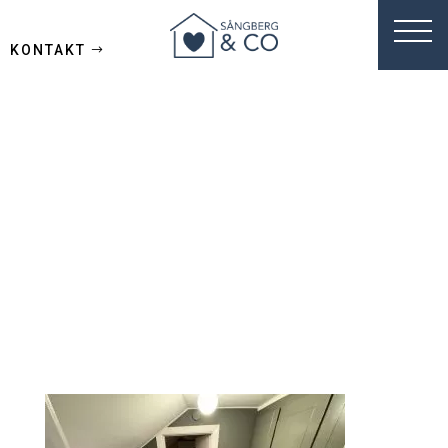
KONTAKT
A3734F82-
D467-4050-
80BD-
73C0A57ED83C_